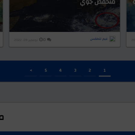
منخفض جوي
غيم للطقس
0
نوفمبر 09, 2022
>
5
4
3
2
1
م