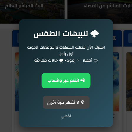
البث المباشر من الفضاء
البث المباشر للعالم
 للبرودة خلال أيام العيد مع امطار
🌩️ تنبيهات الطقس
اخبار الطقس والمناخ
المزيد
اشترك الآن لتصلك التنبيهات والتوقعات الجوية
أول بأول
⛈️ أمطار • ⚡ رعود • 🌪️ حالات مفاجئة
📲 انضم عبر واتساب
🚫 لا تظهر مرة أخرى
تخطي
توقعات بأجواء لطيفة ومائلة للبرودة خلال أيام العيد مع
امطار