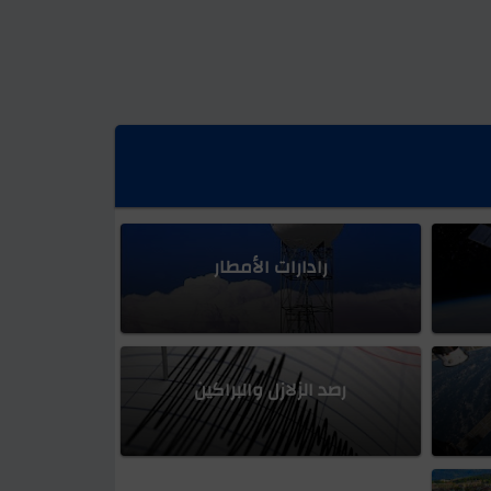
رادارات الأمطار
رصد الزلازل والبراكين
نات