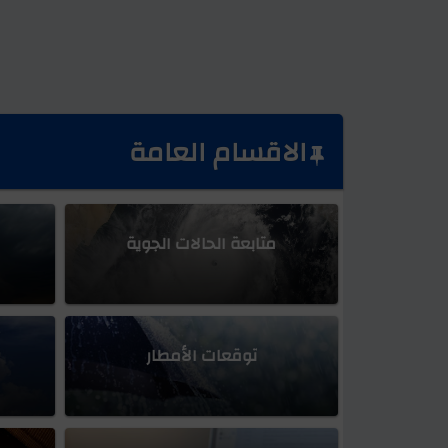
توقعات بعيدة المدى
مؤشرات
الاجواء الماطرة
الاقسام العامة
تشكل حاله مداريه ببحر الع
اخدود جوي
اضطراب جوي
متابعة الحالات الجوية
تحديث الامريكي
حالة مدارية
توقعات الأمطار
موجة حر شديدة قادمة لشبه ا
قد يتكرر.. تسونامي مدمر بأرتفاع 15 متر ضرب سواحل عما
تحديث الاوروبي