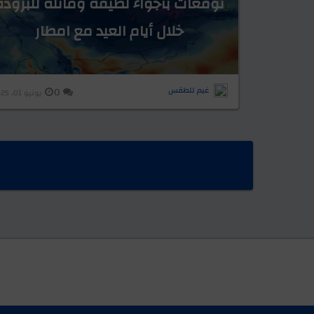
توقعات بأجواء لطيفة ومائلة للبرودة
خلال أيام العيد مع امطار
غيم للطقس
0
يونيو 01, 2025