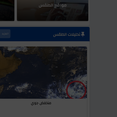
مواقع الطقس
توقعات بأجواء لطيفة ومائلة
منخفض جوي
تحليلات الطقس
المزيد
منخفض جوي