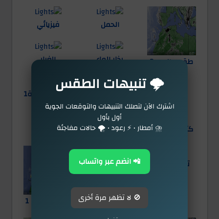
الحمل
فيزيائي
بخار الماء
الغبار
طقس العرب2
🌩️ تنبيهات الطقس
الضباب
الكتل الهوائية1
اشترك الآن لتصلك التنبيهات والتوقعات الجوية
أول بأول
⛈️ أمطار • ⚡ رعود • 🌪️ حالات مفاجئة
كتل الهوائية2
الثلوج
مرئي 1
📲 انضم عبر واتساب
تحت الحمراء
السحب الماطرة
🚫 لا تظهر مرة أخرى
طقس العرب 1