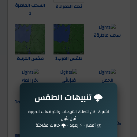
السحب الماطرة
تحت الحمراء 2
1
سحب ماطرة2
طقس العرب1
طقس العرب2
الحمل
فيزيائي
بخار الماء
🌩️ تنبيهات الطقس
الغبار
الضباب
الكتل الهوائية1
اشترك الآن لتصلك التنبيهات والتوقعات الجوية
أول بأول
كتل الهوائية2
الثلوج
مرئي 1
⛈️ أمطار • ⚡ رعود • 🌪️ حالات مفاجئة