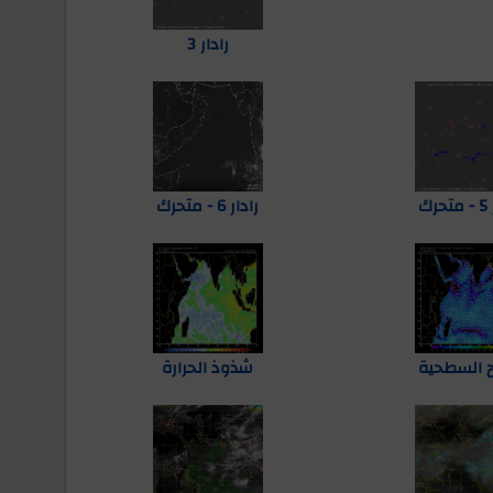
رادار 3
رك
رادار 6 - متحرك
اح السطحية
شذوذ الحرارة