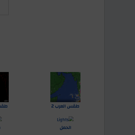
ق
طقس العرب 2
طقس 
الحمل
ف