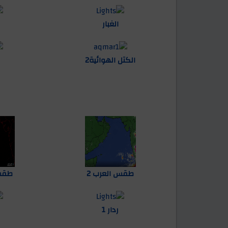
الغبار
ا
الكتل الهوائية2
طقس العرب 2
طقس 
ردار 1