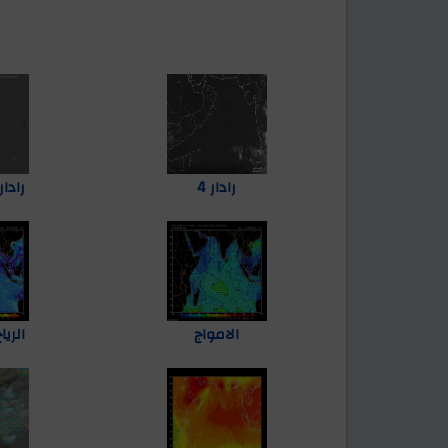
رادار 4
رادار 5 - متح
الامواج
الري