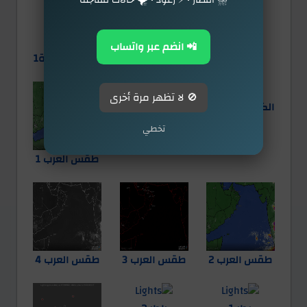
⛈️ أمطار • ⚡ رعود • 🌪️ حالات مفاجئة
الحمل
فيزيائي
بخار الماء
📲 انضم عبر واتساب
الغبار
الضباب
الكتل الهوائية1
🚫 لا تظهر مرة أخرى
الكتل الهوائية2
الثلوج
تخطي
طقس العرب 1
طقس العرب 2
طقس العرب 3
طقس العرب 4